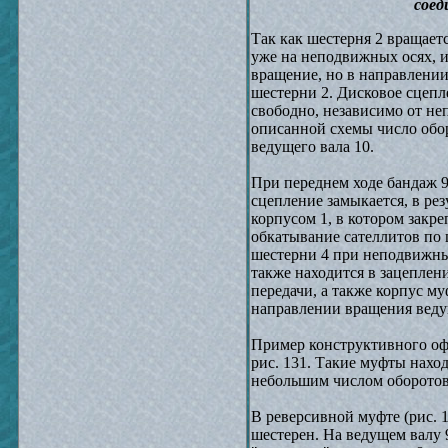
соед
Так как шестерня 2 вращает
уже на неподвижных осях, и,
вращение, но в направлени
шестерни 2. Дисковое сцепл
свободно, независимо от не
описанной схемы число обор
ведущего вала 10.
При переднем ходе бандаж 9
сцепление замыкается, в резу
корпусом 1, в котором закр
обкатывание сателлитов по 
шестерни 4 при неподвижных
также находится в зацеплен
передачи, а также корпус му
направлении вращения веду
Пример конструктивного оф
рис. 131. Такие муфты наход
небольшим числом оборотов
В реверсивной муфте (рис. 
шестерен. На ведущем валу 