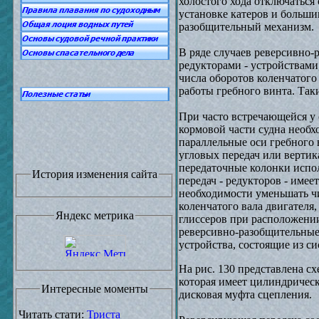
холостого хода отключаться
установке катеров и больши
разобщительный механизм.
В ряде случаев реверсивно
редукторами - устройствам
числа оборотов коленчатого
работы гребного винта. Та
При часто встречающейся у 
кормовой части судна необх
параллельные оси гребного 
угловых передач или верти
передаточные колонки испол
История изменения сайта
передач - редукторов - имее
необходимости уменьшать чи
коленчатого вала двигателя
Яндекс метрика
глиссеров при расположении
реверсивно-разобщительные
устройства, состоящие из с
На рис. 130 представлена с
которая имеет цилиндрическ
Интересные моменты
дисковая муфта сцепления.
Читать стати:
Триста