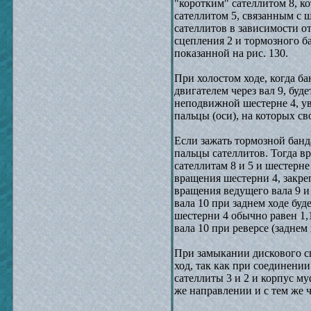
"коротким" сателлитом 8, к
сателлитом 5, связанным с 
сателлитов в зависимости от
сцепления 2 и тормозного б
показанной на рис. 130.
При холостом ходе, когда ба
двигателем через вал 9, буд
неподвижной шестерне 4, увл
пальцы (оси), на которых с
Если зажать тормозной банд
пальцы сателлитов. Тогда в
сателлитам 8 и 5 и шестерн
вращения шестерни 4, закре
вращения ведущего вала 9 и 
вала 10 при заднем ходе буд
шестерни 4 обычно равен 1,1
вала 10 при реверсе (заднем 
При замыкании дискового с
ход, так как при соединени
сателлиты 3 и 2 и корпус му
же направлении и с тем же 