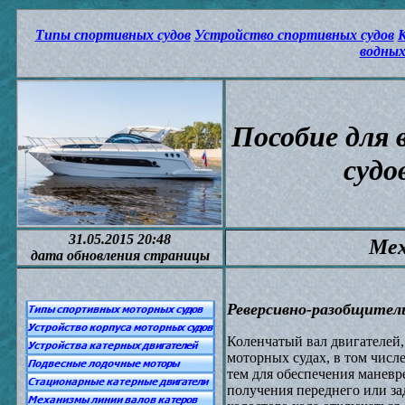
Типы спортивных судов
Устройство спортивных судов
К
водных
Пособие для 
судо
31.05.2015 20:48
Мех
дата обновления страницы
Реверсивно-разобщител
Коленчатый вал двигателей,
моторных судах, в том числе
тем для обеспечения маневр
получения переднего или за